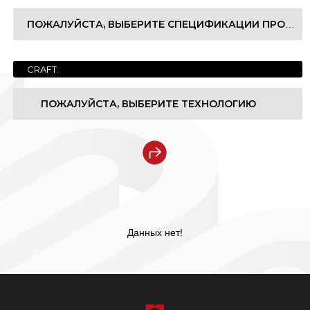
ПОЖАЛУЙСТА, ВЫБЕРИТЕ СПЕЦИФИКАЦИИ ПРОДУКТА
奢石系列
Роскошная коллекция Серия
宝石系列
Коллекция драгоценных камней Серия
CRAFT:
1200x2700x6mm
玉石系列
Серия джейд. Серия
ПОЖАЛУЙСТА, ВЫБЕРИТЕ ТЕХНОЛОГИЮ
1200x3200x6mm
大理石系列
Мраморный ряд Серия
1200x3200x12mm
Nanotech Polished
Светлая сторона
现代质感系列
Современная коллекция текстуры Серия
1600x3200x6mm
Satin(Matt)
Немая поверхность
纯色系列
Цветная серия Серия
1600x3200x12mm
Мягкий (матовый)
Данных нет!