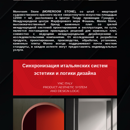
Moreroom Stone (MOREROOM STONE), со штаб - квартирой
художественного красного музея сверхтекучего искусства площадью
12000 + м2, расположен в Центре Таоду провинции Гуандун -
Международном центре Фарфорового моря Фошань. Monno Stone,
высококачественный бренд каменных плит со зрелой
международной системой проектирования и эксплуатации, по сути,
является поставщиком прикладных решений для каменных плит,
совместно с ведущими международными дизайнерскими и
исследовательскими компаниями. От исследований и разработок
продукта, проектирования, производства, обработки, установки,
каменные плиты Monno всегда поддерживают почти жесткие
стандарты, в каждом аспекте могут предоставлять индивидуальные
услуги.
Синхронизация итальянских систем
эстетики и логики дизайна
YNC ITALY
PRODUCT AESTHETIC SYSTEM
AND DESIGN LOGIC