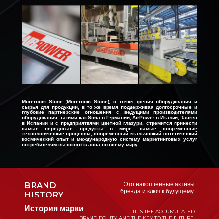
Moreroom Stone (Moreroom Stone), с точки зрения оборудования и
сырья для продукции, в то же время поддерживая долгосрочные и
глубокие партнерские отношения с ведущими производителями
оборудования, такими как Sima в Германии, AirPower в Италии, Taurisi
в Испании и с предприятиями цветной глазури, стремится принести
самые передовые продукты в мире, самые современные
технологические процессы, современный итальянский эстетический
космический опыт и международную систему маркетинговых услуг
потребителям высокого класса по всему миру.
BRAND
Это накопленные активы
бренда и ключ к будущему.
HIST
O
RY
История марки
IT IS THE ACCUMULATED
BRAND EQUITY AND THE KEY TO THE FUTURE.