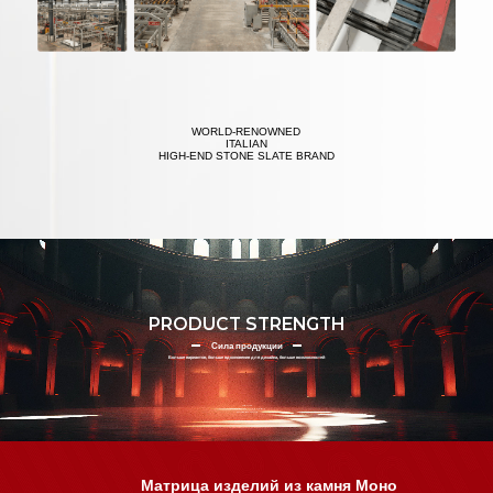
WORLD-RENOWNED
ITALIAN
HIGH-END STONE SLATE BRAND
PRODUCT STRENGTH
Сила продукции
Больше вариантов, больше вдохновения для дизайна, больше возможностей
WE JUST
HAPPEN TO MAKE GREAT
SINTERED STONE
Матрица изделий из камня Моно