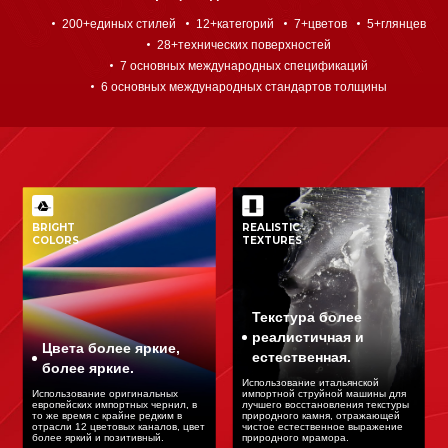
200+единых стилей
12+категорий
7+цветов
5+глянцев
28+технических поверхностей
7 основных международных спецификаций
6 основных международных стандартов толщины
BRIGHT
REALISTIC
COLORS
TEXTURES
Текстура более
реалистичная и
Цвета более яркие,
естественная.
более яркие.
Использование итальянской
Использование оригинальных
импортной струйной машины для
европейских импортных чернил, в
лучшего восстановления текстуры
то же время с крайне редким в
природного камня, отражающей
отрасли 12 цветовых каналов, цвет
чистое естественное выражение
более яркий и позитивный.
природного мрамора.