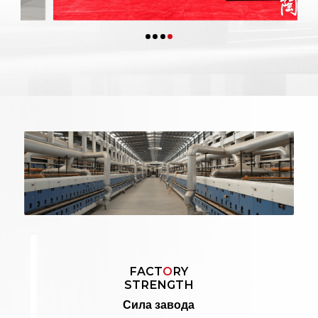
FACT
O
RY
STRENGTH
Сила завода