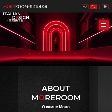
RU
EN
中文
ITALIAN
D
E
SIGN
蒙诺石材岩板
Знаменитый во всем мире итальянский каменный камень.
ABOUT
M
O
REROOM
О камне Моно