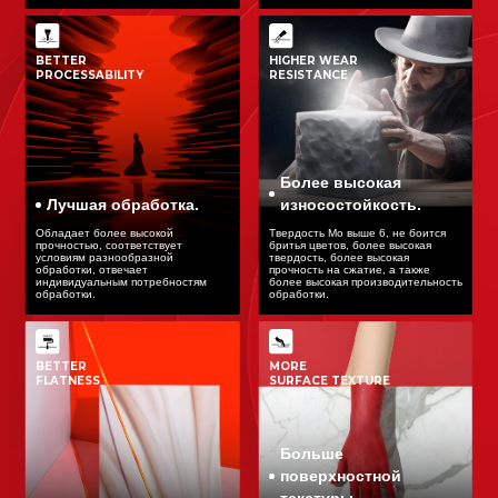
BETTER
HIGHER WEAR
PROCESSABILITY
RESISTANCE
Более высокая
Лучшая обработка.
износостойкость.
Обладает более высокой
Твердость Мо выше 6, не боится
прочностью, соответствует
бритья цветов, более высокая
условиям разнообразной
твердость, более высокая
обработки, отвечает
прочность на сжатие, а также
индивидуальным потребностям
более высокая производительность
обработки.
обработки.
BETTER
MORE
FLATNESS
SURFACE TEXTURE
Больше
поверхностной
текстуры.