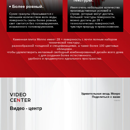
Более ровный.
Имея очень небольшое количество
производственных условий в
Сухие гранулы сбрасываются с
строке, которые могут достичь
меньшим количеством волн воды,
большей текстуры поверхности,
поверхность скалы более ровная,
можно достичь до 28 +
свет светится без головокружения,
технологических поверхностей,
искаженного головокружением.
чувствуя природу в прикосновении.
Каменная плита Monno имеет 28 + поверхность с почти полным набором
технической текстуры ,
разнообразной толщиной и спецификациями, а также более 100 цветовых
облицовок ,
чтобы удовлетворить желаемый свободный комбинированный дизайн всего дома
с для создания более естественного,
удобного и продвинутого идеального пространства.
VIDEO
Удивительная вещь Монро
Поделиться с вами
CE
N
TER
MONNO'S WONDERFUL
SHARED WITH YOU
Видео - центр