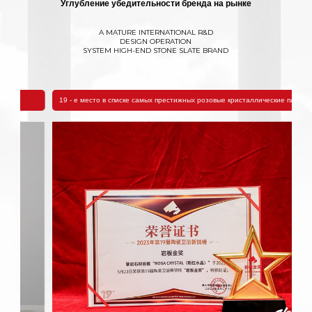
Углубление убедительности бренда на рынке
A MATURE INTERNATIONAL R&D
DESIGN OPERATION
SYSTEM HIGH-END STONE SLATE BRAND
19 - е место в списке самых престижных розовые кристаллические плиты.
"М