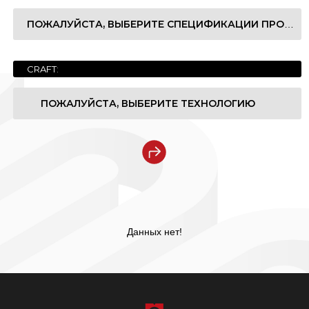
ПОЖАЛУЙСТА, ВЫБЕРИТЕ СПЕЦИФИКАЦИИ ПРОДУКТА
奢石系列
Роскошная коллекция Серия
宝石系列
Коллекция драгоценных камней Серия
CRAFT:
1200x2700x6mm
玉石系列
Серия джейд. Серия
ПОЖАЛУЙСТА, ВЫБЕРИТЕ ТЕХНОЛОГИЮ
1200x3200x6mm
大理石系列
Мраморный ряд Серия
1200x3200x12mm
Nanotech Polished
Светлая сторона
现代质感系列
Современная коллекция текстуры Серия
1600x3200x6mm
Satin(Matt)
Немая поверхность
纯色系列
Цветная серия Серия
1600x3200x12mm
Мягкий (матовый)
Данных нет!