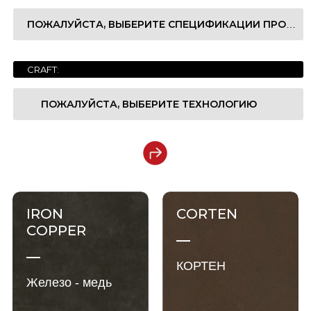
ПОЖАЛУЙСТА, ВЫБЕРИТЕ СПЕЦИФИКАЦИИ ПРОДУКТА
奢石系列
Роскошная коллекция Серия
宝石系列
Коллекция драгоценных камней Серия
CRAFT:
1200x2700x6mm
玉石系列
Серия джейд. Серия
ПОЖАЛУЙСТА, ВЫБЕРИТЕ ТЕХНОЛОГИЮ
1200x3200x6mm
大理石系列
Мраморный ряд Серия
1200x3200x12mm
Nanotech Polished
Светлая сторона
现代质感系列
Современная коллекция текстуры Серия
1600x3200x6mm
Satin(Matt)
Немая поверхность
纯色系列
Цветная серия Серия
IRON
CORTEN
1600x3200x12mm
Мягкий (матовый)
COPPER
КОРТЕН
Железо - медь