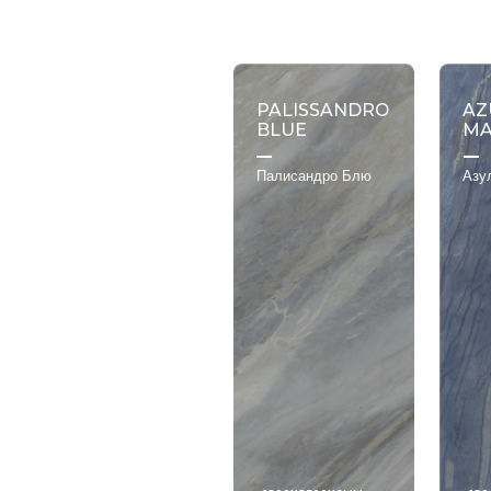
Роскошная коллекция Се
Коллекция драгоценных кам
Серия джейд. Серия
玉石
PALISSANDRO
AZ
Мраморный ряд Серия
大
BLUE
MA
Современная коллекция тек
Палисандро Блю
Азу
Цветная серия Серия
纯色