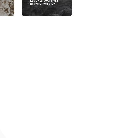
· 1200X2700X6MM
· 108"×48"×1 / 4"