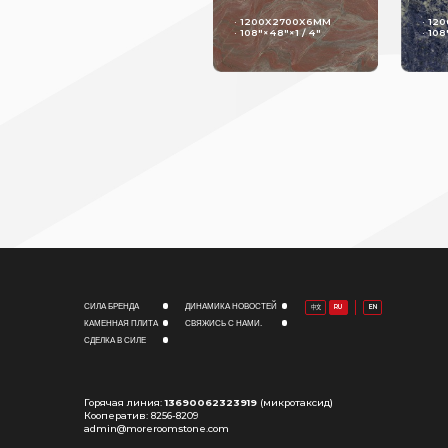
· 1200X2700X6MM
· 12
· 108"×48"×1 / 4"
· 108
СИЛА БРЕНДА
ДИНАМИКА НОВОСТЕЙ
RU
EN
中文
КАМЕННАЯ ПЛИТА
СВЯЖИСЬ С НАМИ.
СДЕЛКА В СИЛЕ
Горячая линия:
13690062323919
(микротаксид)
Кооператив: 8256-8209
admin@moreroomstone.com