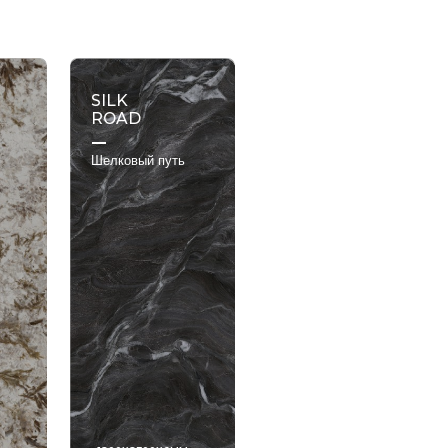
Satin(Matt)
SILK
ROAD
Шелковый путь