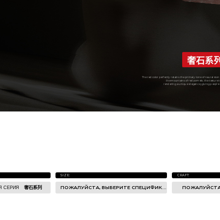
奢石系
The red color perfectly retains the primary tone of naural ston
like mountains of red pomelo, the texture is
rendering a unique elegance, giving people a
SIZE:
CRAFT:
Я СЕРИЯ
奢石系列
ПОЖАЛУЙСТА, ВЫБЕРИТЕ СПЕЦИФИКАЦИИ ПРОДУКТА
1200x2700x6mm
Светлая сторона
N