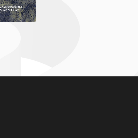
00X2700X6MM
"×48"×1 / 4"