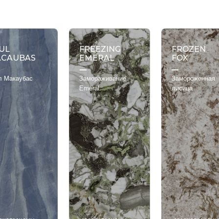
рия
奢石系列
1200x3200x6mm
Немая поверхность
ней Серия
宝石系列
1200x3200x12mm
Мягкий (матовый)
系列
1600x3200x6mm
UL
FREEZING
FROZEN
理石系列
1600x3200x12mm
CAUBAS
EMERAL
FOX
стуры Серия
现代质感系列
л Макаубас
Замораживание
Замороженная
系列
Emeral
лисица