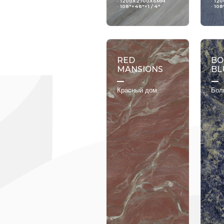
· 1200X2700X6MM
· 12
· 108"×48"×1 / 4"
· 108
RED
BO
MANSIONS
BL
Красный дом
Бол