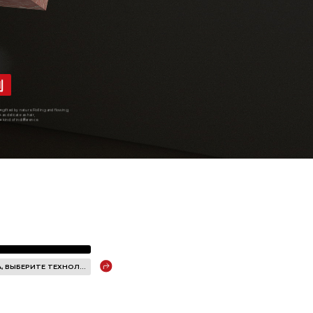
列
e gifted by nature. Rolling and ﬂowing,
 as delicate as hair,
 kind of indiﬀerence.
ПОЖАЛУЙСТА, ВЫБЕРИТЕ ТЕХНОЛОГИЮ
anotech Polished